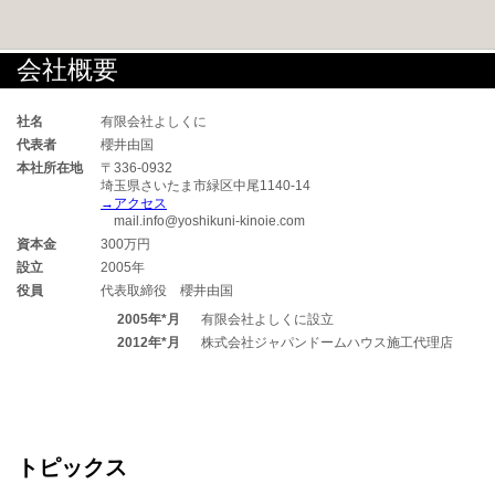
会社概要
社名
有限会社よしくに
代表者
櫻井由国
本社所在地
〒336-0932
埼玉県さいたま市緑区中尾1140-14
→アクセス
mail.info@yoshikuni-kinoie.com
資本金
300万円
設立
2005年
役員
代表取締役 櫻井由国
2005年*月
有限会社よしくに設立
2012年*月
株式会社ジャパンドームハウス施工代理店
トピックス