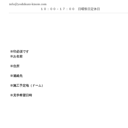
info@yoshikuni-kinoie.com
１０：００－１７：００ 日曜祭日定休日
※印必須です
※お名前
※住所
※連絡先
※施工予定地（ドーム）
※見学希望日時